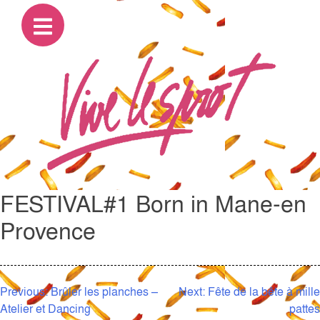
FESTIVAL#1 Born in Mane-en
Provence
NAVIGATION
Previous:
Brûler les planches –
Next:
Fête de la bête à mille
Atelier et Dancing
pattes