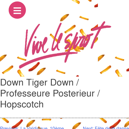
Down Tiger Down /
Professeure Posterieur /
Hopscotch
Previous:
La Valdingue, 10ème
Next:
Fête de la danse