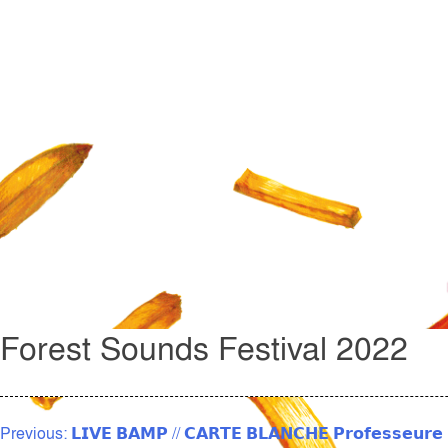
Forest Sounds Festival 2022
NAVIGATION
Previous:
𝗟𝗜𝗩𝗘 𝗕𝗔𝗠𝗣 // 𝗖𝗔𝗥𝗧𝗘 𝗕𝗟𝗔𝗡𝗖𝗛𝗘 𝗣𝗿𝗼𝗳𝗲𝘀𝘀𝗲𝘂𝗿𝗲 𝗣