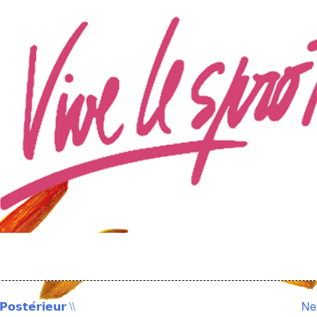
𝘀𝘁𝗲́𝗿𝗶𝗲𝘂𝗿 \\
Ne