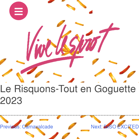
Le Risquons-Tout en Goguette
2023
NAVIGATION
Previous:
Carnavalcade
Next:
5xSO EXCITED