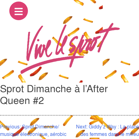
Sprot Dimanche à l’After
Queen #2
NAVIGATION
Previous:
Sprot Dimanche/
Next:
Giddy’z Way : La place
musique électronique, aérobic
des femmes dans le milieu