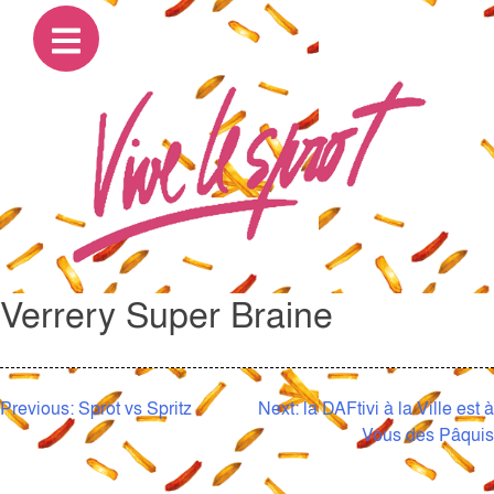
Verrery Super Braine
NAVIGATION
Previous:
Sprot vs Spritz
Next:
la DAFtivi à la Ville est à
Vous des Pâquis
DE