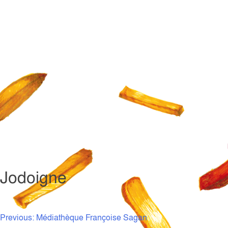
Jodoigne
NAVIGATION
Previous:
Médiathèque Françoise Sagan